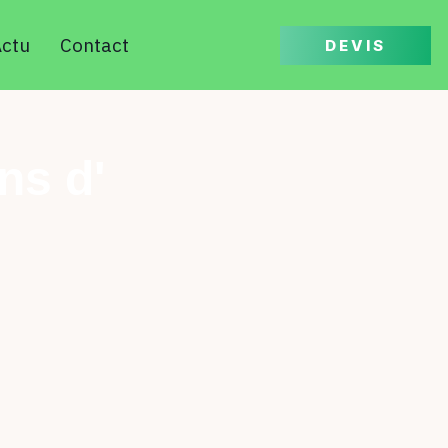
ctu
Contact
DEVIS
ns d'