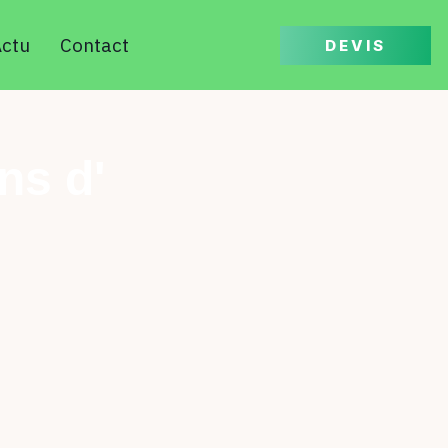
ctu
Contact
DEVIS
ns d'