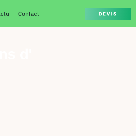
ctu
Contact
DEVIS
ns d'