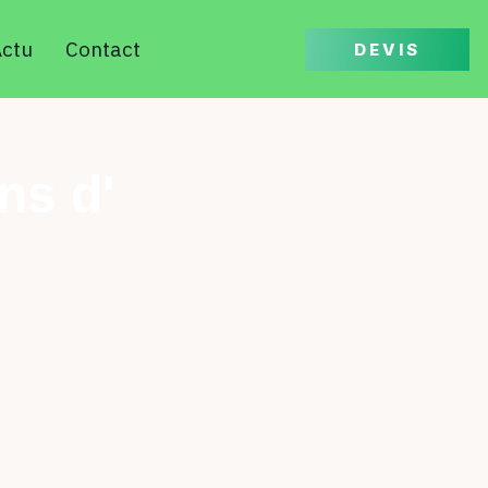
ctu
Contact
DEVIS
ns d'