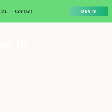
ctu
Contact
DEVIS
ns d'