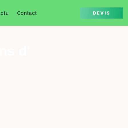
ctu
Contact
DEVIS
ns d'