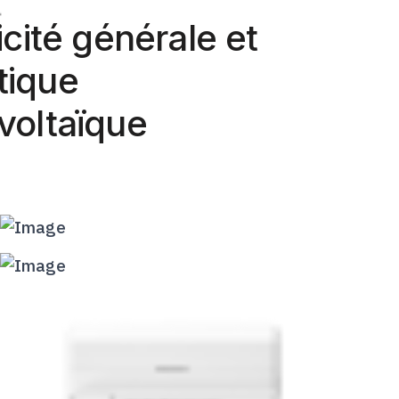
icité générale et
ique
voltaïque