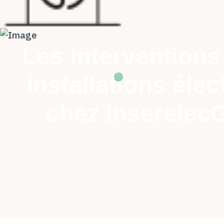
Les interventions
installations élec
chez Inserelec