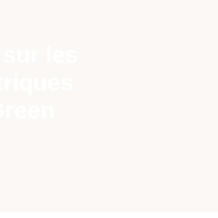
 sur les
triques
Green